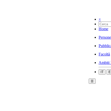
×
Home
Persone
Pubblic
Facoltà
Ambiti 
IT
E
☰