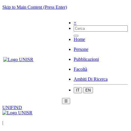
Skip to Main Content (Press Enter)
×
Home
Persone
Pubblicazioni
Facoltà
Ambiti Di Ricerca
IT
EN
☰
UNIFIND
|