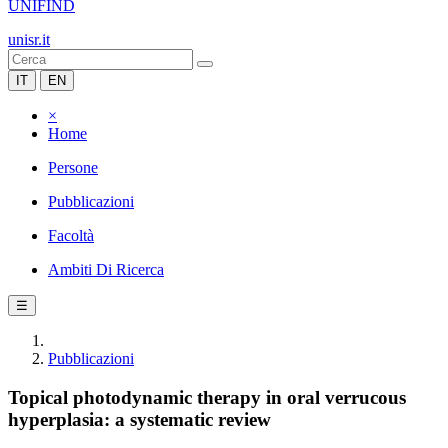
UNIFIND
unisr.it
IT
EN
×
Home
Persone
Pubblicazioni
Facoltà
Ambiti Di Ricerca
☰
Pubblicazioni
Topical photodynamic therapy in oral verrucous
hyperplasia: a systematic review