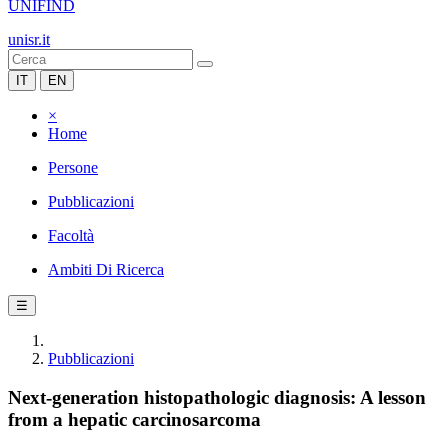
UNIFIND
unisr.it
IT
EN
×
Home
Persone
Pubblicazioni
Facoltà
Ambiti Di Ricerca
☰
Pubblicazioni
Next-generation histopathologic diagnosis: A lesson
from a hepatic carcinosarcoma