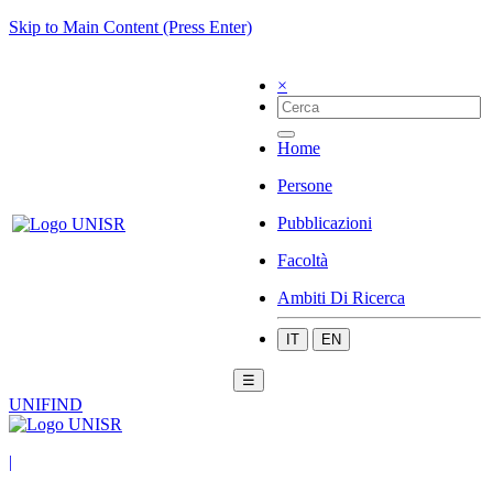
Skip to Main Content (Press Enter)
×
Home
Persone
Pubblicazioni
Facoltà
Ambiti Di Ricerca
IT
EN
☰
UNIFIND
|