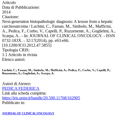
Articolo
Data di Pubblicazione:
2014
Citazione:
Next-generation histopathologic diagnosis: A lesson from a hepatic
carcinosarcoma / Luchini, C., Fassan, M., Simbolo, M., Mafficini,
A., Pedica, F., Corbo, V., Capelli, P., Ruzzenente, A., Guglielmi, A.,
Scarpa, A.. - In: JOURNAL OF CLINICAL ONCOLOGY. - ISSN
0732-183X. - 32:17(2014), pp. e63-e66.
[10.1200/JCO.2012.47.5855]
Tipologia CRIS:
1.1 Articolo in rivista
Elenco autori:
Luchini, C.; Fassan, M.; Simbolo, M.; Mafficini, A.; Pedica, F.; Corbo, V.; Capelli, P.;
Ruzzenente, A.; Guglielmi, A.; Scarpa, A.
Autori di Ateneo:
PEDICA FEDERICA
Link alla scheda completa:
https://iris.unisr.it/handle/20.500.11768/162905
Pubblicato in:
JOURNAL OF CLINICAL ONCOLOGY