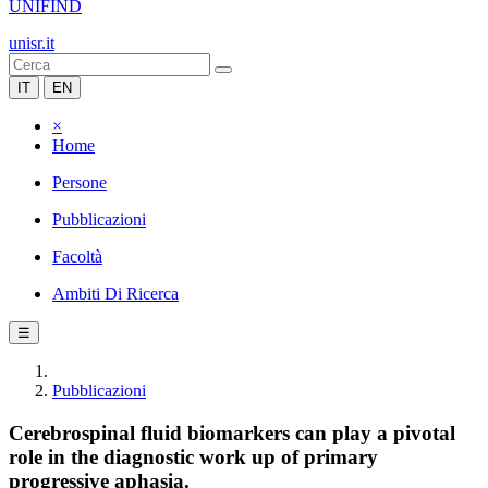
UNIFIND
unisr.it
IT
EN
×
Home
Persone
Pubblicazioni
Facoltà
Ambiti Di Ricerca
☰
Pubblicazioni
Cerebrospinal fluid biomarkers can play a pivotal
role in the diagnostic work up of primary
progressive aphasia.