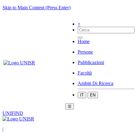
Skip to Main Content (Press Enter)
×
Home
Persone
Pubblicazioni
Facoltà
Ambiti Di Ricerca
IT
EN
☰
UNIFIND
|