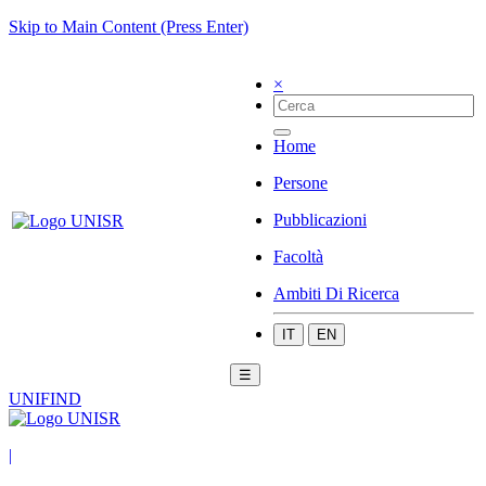
Skip to Main Content (Press Enter)
×
Home
Persone
Pubblicazioni
Facoltà
Ambiti Di Ricerca
IT
EN
☰
UNIFIND
|