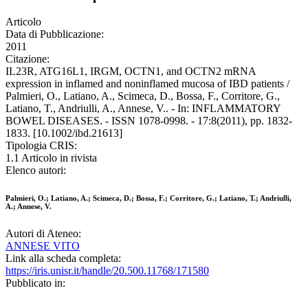
Articolo
Data di Pubblicazione:
2011
Citazione:
IL23R, ATG16L1, IRGM, OCTN1, and OCTN2 mRNA
expression in inflamed and noninflamed mucosa of IBD patients /
Palmieri, O., Latiano, A., Scimeca, D., Bossa, F., Corritore, G.,
Latiano, T., Andriulli, A., Annese, V.. - In: INFLAMMATORY
BOWEL DISEASES. - ISSN 1078-0998. - 17:8(2011), pp. 1832-
1833. [10.1002/ibd.21613]
Tipologia CRIS:
1.1 Articolo in rivista
Elenco autori:
Palmieri, O.; Latiano, A.; Scimeca, D.; Bossa, F.; Corritore, G.; Latiano, T.; Andriulli,
A.; Annese, V.
Autori di Ateneo:
ANNESE VITO
Link alla scheda completa:
https://iris.unisr.it/handle/20.500.11768/171580
Pubblicato in: