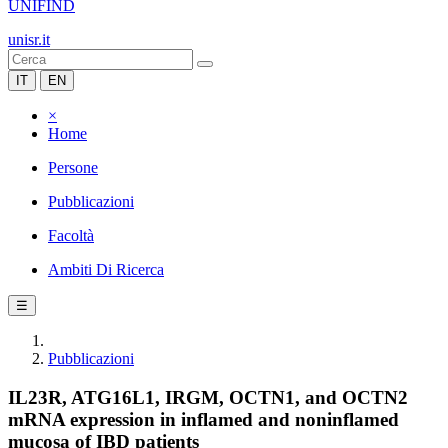
UNIFIND
unisr.it
IT
EN
×
Home
Persone
Pubblicazioni
Facoltà
Ambiti Di Ricerca
☰
Pubblicazioni
IL23R, ATG16L1, IRGM, OCTN1, and OCTN2
mRNA expression in inflamed and noninflamed
mucosa of IBD patients