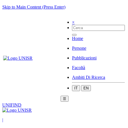
Skip to Main Content (Press Enter)
×
Home
Persone
Pubblicazioni
Facoltà
Ambiti Di Ricerca
IT
EN
☰
UNIFIND
|