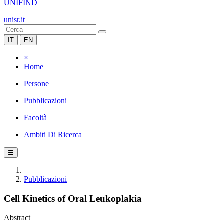
UNIFIND
unisr.it
IT
EN
×
Home
Persone
Pubblicazioni
Facoltà
Ambiti Di Ricerca
☰
Pubblicazioni
Cell Kinetics of Oral Leukoplakia
Abstract