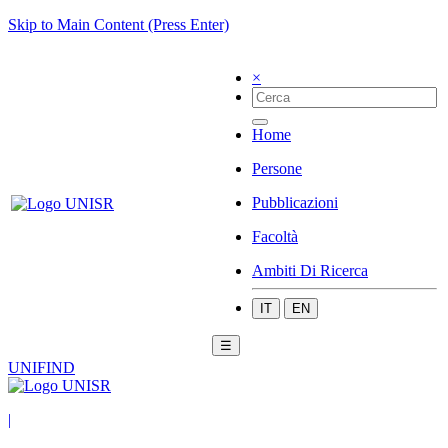
Skip to Main Content (Press Enter)
×
Home
Persone
Pubblicazioni
Facoltà
Ambiti Di Ricerca
IT
EN
☰
UNIFIND
|