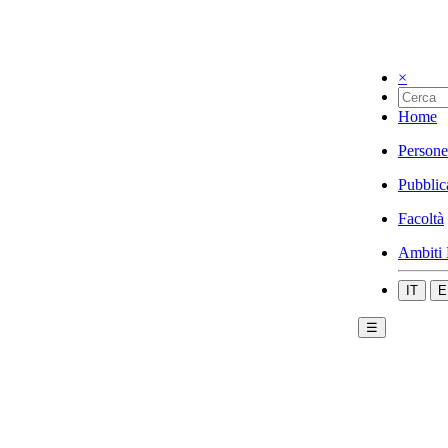
×
Home
Persone
Pubblic
Facoltà
Ambiti 
IT
E
☰