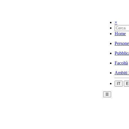
×
Home
Persone
Pubblic
Facoltà
Ambiti 
IT
E
☰