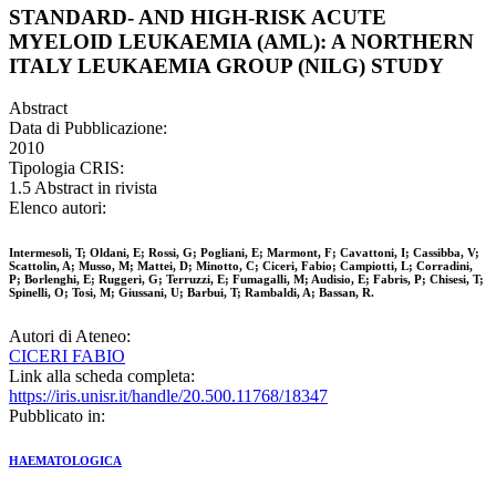
STANDARD- AND HIGH-RISK ACUTE
MYELOID LEUKAEMIA (AML): A NORTHERN
ITALY LEUKAEMIA GROUP (NILG) STUDY
Abstract
Data di Pubblicazione:
2010
Tipologia CRIS:
1.5 Abstract in rivista
Elenco autori:
Intermesoli, T; Oldani, E; Rossi, G; Pogliani, E; Marmont, F; Cavattoni, I; Cassibba, V;
Scattolin, A; Musso, M; Mattei, D; Minotto, C; Ciceri, Fabio; Campiotti, L; Corradini,
P; Borlenghi, E; Ruggeri, G; Terruzzi, E; Fumagalli, M; Audisio, E; Fabris, P; Chisesi, T;
Spinelli, O; Tosi, M; Giussani, U; Barbui, T; Rambaldi, A; Bassan, R.
Autori di Ateneo:
CICERI FABIO
Link alla scheda completa:
https://iris.unisr.it/handle/20.500.11768/18347
Pubblicato in:
HAEMATOLOGICA