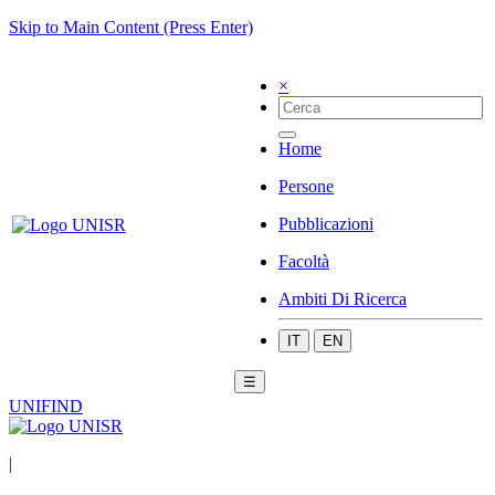
Skip to Main Content (Press Enter)
×
Home
Persone
Pubblicazioni
Facoltà
Ambiti Di Ricerca
IT
EN
☰
UNIFIND
|