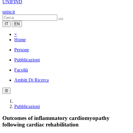
UNIFIND
unisr.it
IT
EN
×
Home
Persone
Pubblicazioni
Facoltà
Ambiti Di Ricerca
☰
Pubblicazioni
Outcomes of inflammatory cardiomyopathy
following cardiac rehabilitation