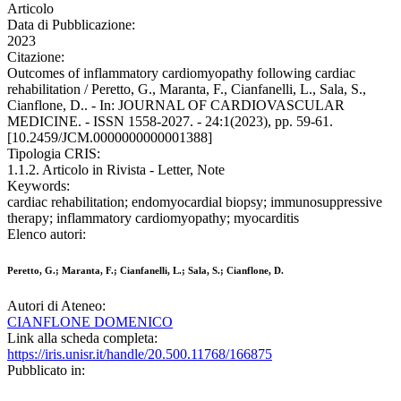
Articolo
Data di Pubblicazione:
2023
Citazione:
Outcomes of inflammatory cardiomyopathy following cardiac
rehabilitation / Peretto, G., Maranta, F., Cianfanelli, L., Sala, S.,
Cianflone, D.. - In: JOURNAL OF CARDIOVASCULAR
MEDICINE. - ISSN 1558-2027. - 24:1(2023), pp. 59-61.
[10.2459/JCM.0000000000001388]
Tipologia CRIS:
1.1.2. Articolo in Rivista - Letter, Note
Keywords:
cardiac rehabilitation; endomyocardial biopsy; immunosuppressive
therapy; inflammatory cardiomyopathy; myocarditis
Elenco autori:
Peretto, G.; Maranta, F.; Cianfanelli, L.; Sala, S.; Cianflone, D.
Autori di Ateneo:
CIANFLONE DOMENICO
Link alla scheda completa:
https://iris.unisr.it/handle/20.500.11768/166875
Pubblicato in: