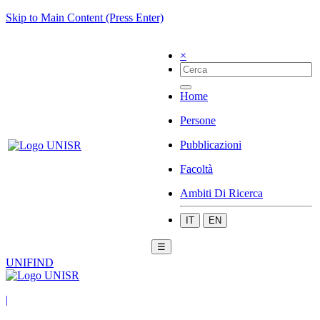
Skip to Main Content (Press Enter)
×
Home
Persone
Pubblicazioni
Facoltà
Ambiti Di Ricerca
IT
EN
☰
UNIFIND
|