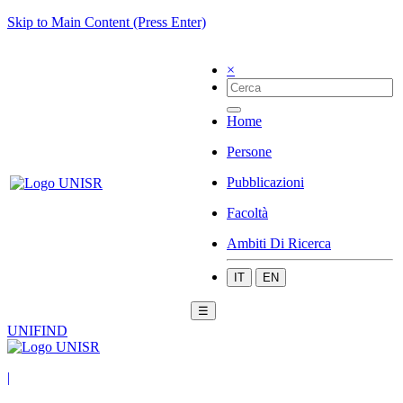
Skip to Main Content (Press Enter)
×
Home
Persone
Pubblicazioni
Facoltà
Ambiti Di Ricerca
IT
EN
☰
UNIFIND
|