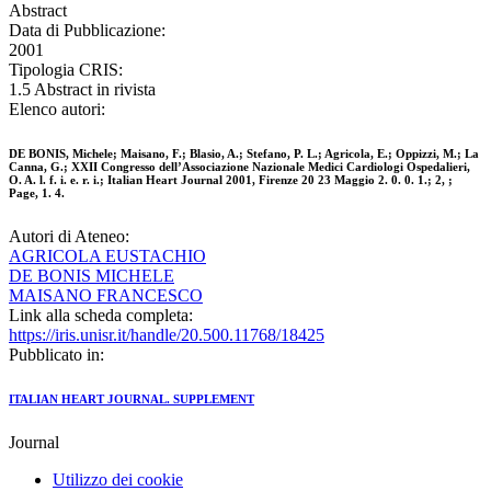
Abstract
Data di Pubblicazione:
2001
Tipologia CRIS:
1.5 Abstract in rivista
Elenco autori:
DE BONIS, Michele; Maisano, F.; Blasio, A.; Stefano, P. L.; Agricola, E.; Oppizzi, M.; La
Canna, G.; XXII Congresso dell’Associazione Nazionale Medici Cardiologi Ospedalieri,
O. A. l. f. i. e. r. i.; Italian Heart Journal 2001, Firenze 20 23 Maggio 2. 0. 0. 1.; 2, ;
Page, 1. 4.
Autori di Ateneo:
AGRICOLA EUSTACHIO
DE BONIS MICHELE
MAISANO FRANCESCO
Link alla scheda completa:
https://iris.unisr.it/handle/20.500.11768/18425
Pubblicato in:
ITALIAN HEART JOURNAL. SUPPLEMENT
Journal
Utilizzo dei cookie