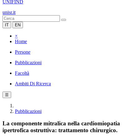
UNIFIND
unisr.it
IT
EN
×
Home
Persone
Pubblicazioni
Facoltà
Ambiti Di Ricerca
☰
Pubblicazioni
La componente mitralica nella cardiomiopatia
ipertrofica ostruttiva: trattamento chirurgico.