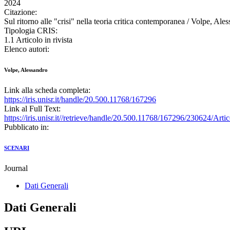
2024
Citazione:
Sul ritorno alle "crisi" nella teoria critica contemporanea / Volpe, 
Tipologia CRIS:
1.1 Articolo in rivista
Elenco autori:
Volpe, Alessandro
Link alla scheda completa:
https://iris.unisr.it/handle/20.500.11768/167296
Link al Full Text:
https://iris.unisr.it//retrieve/handle/20.500.11768/167296/230624/Art
Pubblicato in:
SCENARI
Journal
Dati Generali
Dati Generali