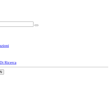
azioni
Di Ricerca
N