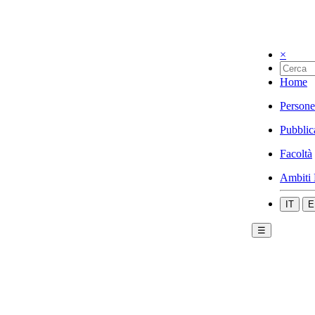
×
Home
Persone
Pubblic
Facoltà
Ambiti 
IT
E
☰