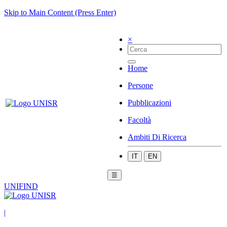
Skip to Main Content (Press Enter)
×
Home
Persone
Pubblicazioni
Facoltà
Ambiti Di Ricerca
IT
EN
☰
UNIFIND
|