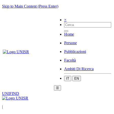
Skip to Main Content (Press Enter)
×
Home
Persone
Pubblicazioni
Facoltà
Ambiti Di Ricerca
IT
EN
☰
UNIFIND
|