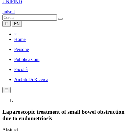
UNIFIND
unisr.it
IT
EN
×
Home
Persone
Pubblicazioni
Facoltà
Ambiti Di Ricerca
☰
Laparoscopic treatment of small bowel obstruction
due to endometriosis
Abstract