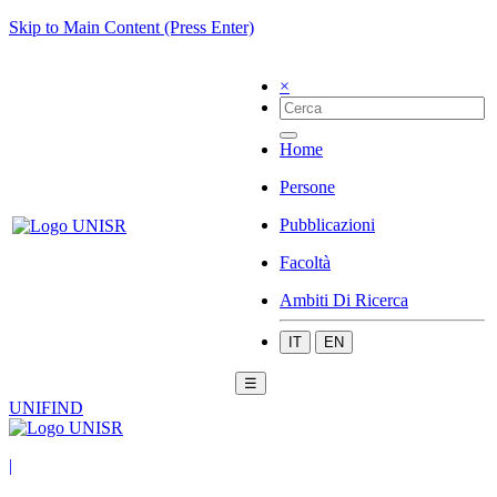
Skip to Main Content (Press Enter)
×
Home
Persone
Pubblicazioni
Facoltà
Ambiti Di Ricerca
IT
EN
☰
UNIFIND
|