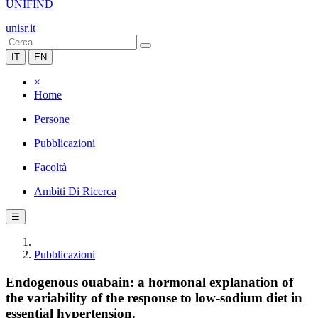
UNIFIND
unisr.it
IT
EN
×
Home
Persone
Pubblicazioni
Facoltà
Ambiti Di Ricerca
☰
Pubblicazioni
Endogenous ouabain: a hormonal explanation of
the variability of the response to low-sodium diet in
essential hypertension.