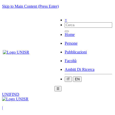
Skip to Main Content (Press Enter)
×
Home
Persone
Pubblicazioni
Facoltà
Ambiti Di Ricerca
IT
EN
☰
UNIFIND
|