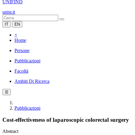
UNIFIND
unisr.it
IT
EN
×
Home
Persone
Pubblicazioni
Facoltà
Ambiti Di Ricerca
☰
Pubblicazioni
Cost-effectiveness of laparoscopic colorectal surgery
Abstract