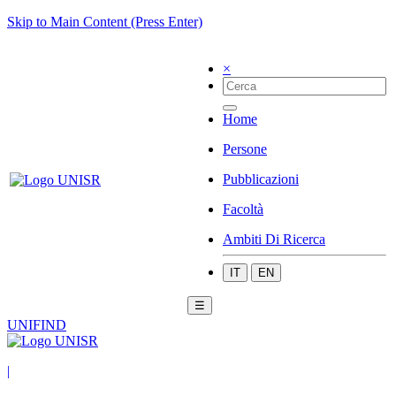
Skip to Main Content (Press Enter)
×
Home
Persone
Pubblicazioni
Facoltà
Ambiti Di Ricerca
IT
EN
☰
UNIFIND
|