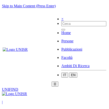
Skip to Main Content (Press Enter)
×
Home
Persone
Pubblicazioni
Facoltà
Ambiti Di Ricerca
IT
EN
☰
UNIFIND
|