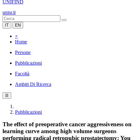
UNIFIND
unisr.it
IT
EN
×
Home
Persone
Pubblicazioni
Facoltà
Ambiti Di Ricerca
☰
Pubblicazioni
The effect of preoperative cancer aggressiveness on
learning curve among high volume surgeons
performing radical retropubic prostatectomy: You