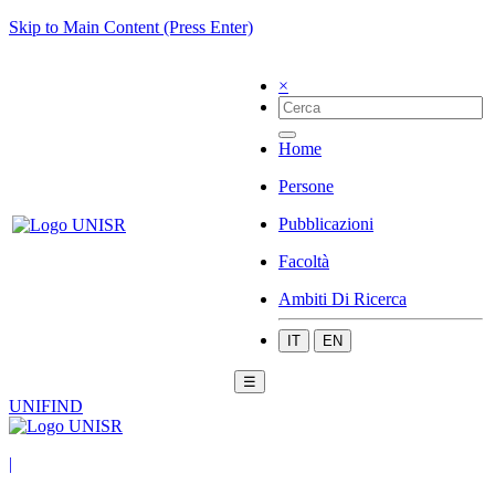
Skip to Main Content (Press Enter)
×
Home
Persone
Pubblicazioni
Facoltà
Ambiti Di Ricerca
IT
EN
☰
UNIFIND
|