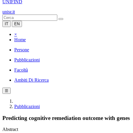
UNIFIND
unisr.it
IT
EN
×
Home
Persone
Pubblicazioni
Facoltà
Ambiti Di Ricerca
☰
Pubblicazioni
Predicting cognitive remediation outcome with genes
Abstract