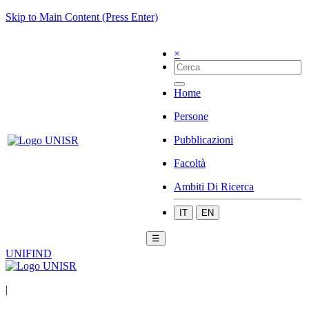
Skip to Main Content (Press Enter)
×
Home
Persone
Pubblicazioni
Facoltà
Ambiti Di Ricerca
IT
EN
☰
UNIFIND
|