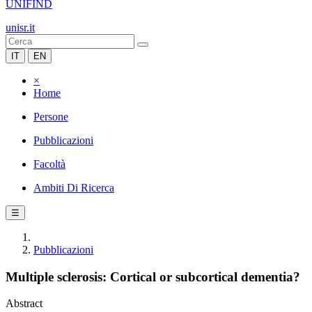
UNIFIND
unisr.it
IT
EN
×
Home
Persone
Pubblicazioni
Facoltà
Ambiti Di Ricerca
☰
Pubblicazioni
Multiple sclerosis: Cortical or subcortical dementia?
Abstract