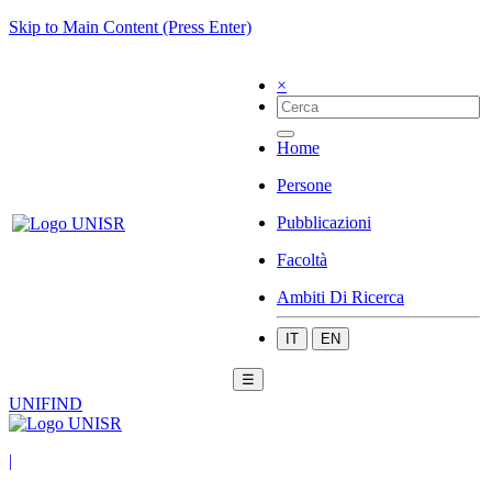
Skip to Main Content (Press Enter)
×
Home
Persone
Pubblicazioni
Facoltà
Ambiti Di Ricerca
IT
EN
☰
UNIFIND
|