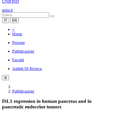
UNIFIND
unisr.it
IT
EN
×
Home
Persone
Pubblicazioni
Facoltà
Ambiti Di Ricerca
☰
Pubblicazioni
ISL1 expression in human pancreas and in
pancreatic endocrine tumors