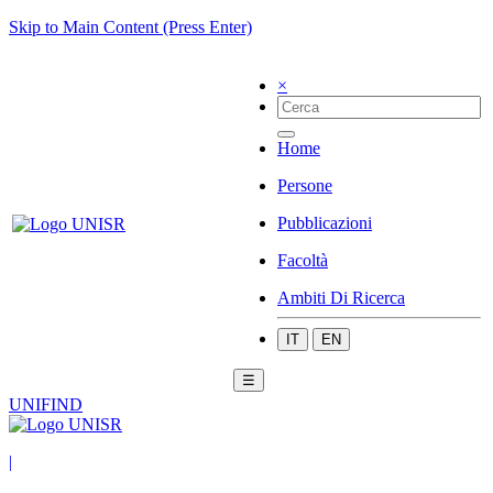
Skip to Main Content (Press Enter)
×
Home
Persone
Pubblicazioni
Facoltà
Ambiti Di Ricerca
IT
EN
☰
UNIFIND
|