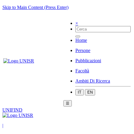
Skip to Main Content (Press Enter)
×
Home
Persone
Pubblicazioni
Facoltà
Ambiti Di Ricerca
IT
EN
☰
UNIFIND
|