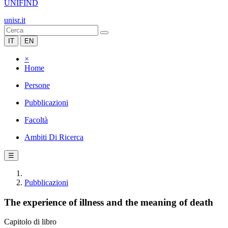
UNIFIND
unisr.it
IT
EN
×
Home
Persone
Pubblicazioni
Facoltà
Ambiti Di Ricerca
☰
Pubblicazioni
The experience of illness and the meaning of death
Capitolo di libro