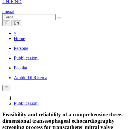
UNIFIND
unisr.it
IT
EN
×
Home
Persone
Pubblicazioni
Facoltà
Ambiti Di Ricerca
☰
Pubblicazioni
Feasibility and reliability of a comprehensive three-
dimensional transesophageal echocardiography
screening process for transcatheter mitral valve