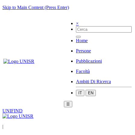
Skip to Main Content (Press Enter)
×
Home
Persone
Pubblicazioni
Facoltà
Ambiti Di Ricerca
IT
EN
☰
UNIFIND
|