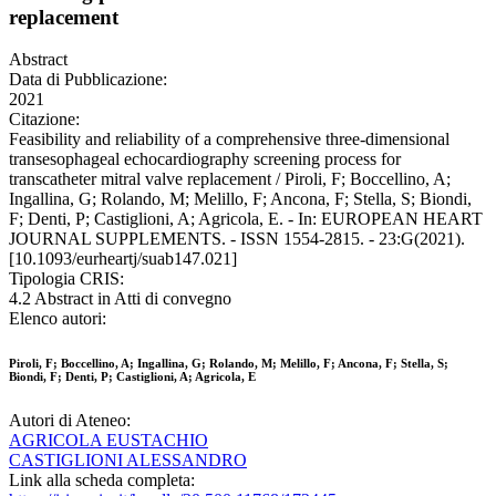
replacement
Abstract
Data di Pubblicazione:
2021
Citazione:
Feasibility and reliability of a comprehensive three-dimensional
transesophageal echocardiography screening process for
transcatheter mitral valve replacement / Piroli, F; Boccellino, A;
Ingallina, G; Rolando, M; Melillo, F; Ancona, F; Stella, S; Biondi,
F; Denti, P; Castiglioni, A; Agricola, E. - In: EUROPEAN HEART
JOURNAL SUPPLEMENTS. - ISSN 1554-2815. - 23:G(2021).
[10.1093/eurheartj/suab147.021]
Tipologia CRIS:
4.2 Abstract in Atti di convegno
Elenco autori:
Piroli, F; Boccellino, A; Ingallina, G; Rolando, M; Melillo, F; Ancona, F; Stella, S;
Biondi, F; Denti, P; Castiglioni, A; Agricola, E
Autori di Ateneo:
AGRICOLA EUSTACHIO
CASTIGLIONI ALESSANDRO
Link alla scheda completa: