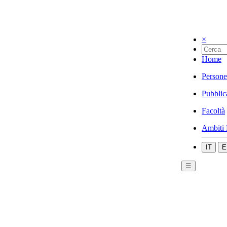
×
Home
Persone
Pubblic
Facoltà
Ambiti 
IT
E
☰