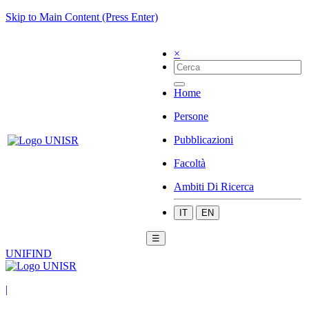
Skip to Main Content (Press Enter)
×
Home
Persone
Pubblicazioni
Facoltà
Ambiti Di Ricerca
IT
EN
☰
UNIFIND
|