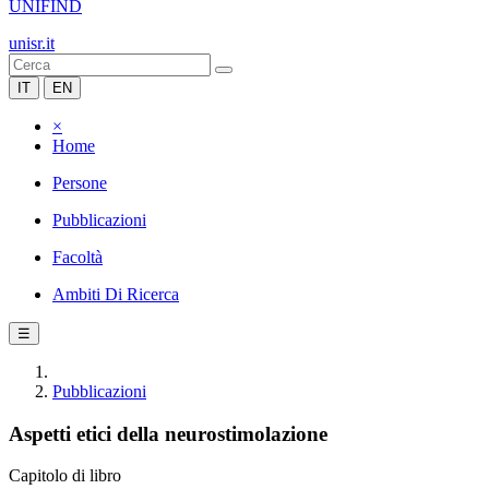
UNIFIND
unisr.it
IT
EN
×
Home
Persone
Pubblicazioni
Facoltà
Ambiti Di Ricerca
☰
Pubblicazioni
Aspetti etici della neurostimolazione
Capitolo di libro