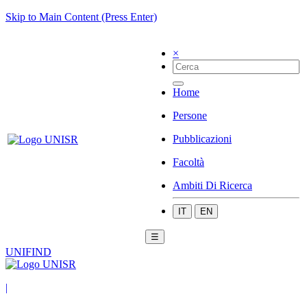
Skip to Main Content (Press Enter)
×
Home
Persone
Pubblicazioni
Facoltà
Ambiti Di Ricerca
IT
EN
☰
UNIFIND
|