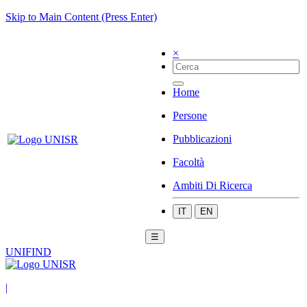
Skip to Main Content (Press Enter)
×
Home
Persone
Pubblicazioni
Facoltà
Ambiti Di Ricerca
IT
EN
☰
UNIFIND
|