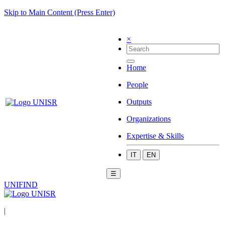
Skip to Main Content (Press Enter)
×
Home
People
Outputs
Organizations
Expertise & Skills
IT
EN
☰
UNIFIND
|