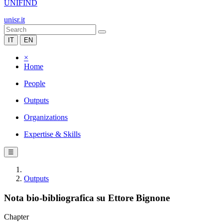
UNIFIND
unisr.it
IT
EN
×
Home
People
Outputs
Organizations
Expertise & Skills
☰
Outputs
Nota bio-bibliografica su Ettore Bignone
Chapter