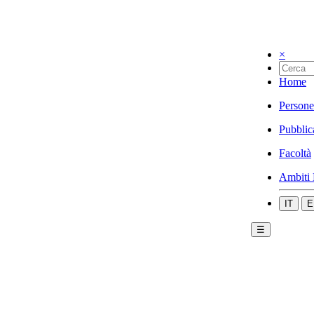
×
Home
Persone
Pubblic
Facoltà
Ambiti 
IT
E
☰