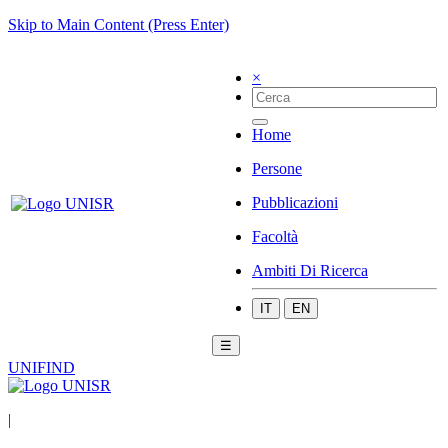
Skip to Main Content (Press Enter)
×
Home
Persone
Pubblicazioni
Facoltà
Ambiti Di Ricerca
IT
EN
☰
UNIFIND
|