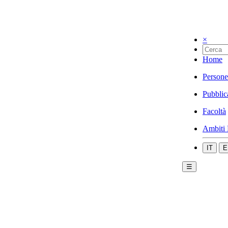
×
Home
Persone
Pubblic
Facoltà
Ambiti 
IT
E
☰