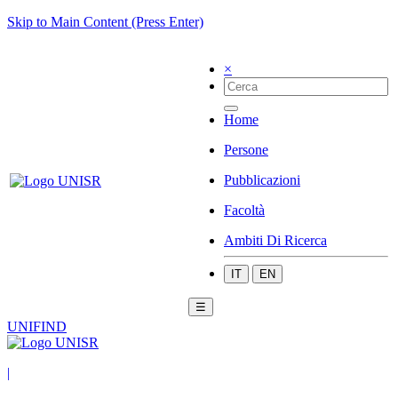
Skip to Main Content (Press Enter)
×
Home
Persone
Pubblicazioni
Facoltà
Ambiti Di Ricerca
IT
EN
☰
UNIFIND
|