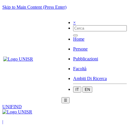
Skip to Main Content (Press Enter)
×
Home
Persone
Pubblicazioni
Facoltà
Ambiti Di Ricerca
IT
EN
☰
UNIFIND
|