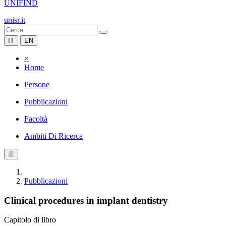
UNIFIND
unisr.it
IT
EN
×
Home
Persone
Pubblicazioni
Facoltà
Ambiti Di Ricerca
☰
Pubblicazioni
Clinical procedures in implant dentistry
Capitolo di libro