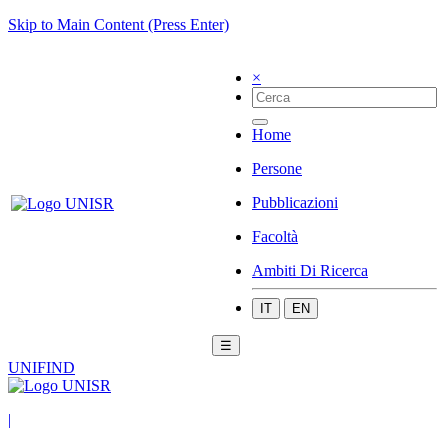
Skip to Main Content (Press Enter)
×
Home
Persone
Pubblicazioni
Facoltà
Ambiti Di Ricerca
IT
EN
☰
UNIFIND
|