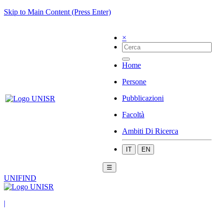
Skip to Main Content (Press Enter)
×
Home
Persone
Pubblicazioni
Facoltà
Ambiti Di Ricerca
IT
EN
☰
UNIFIND
|