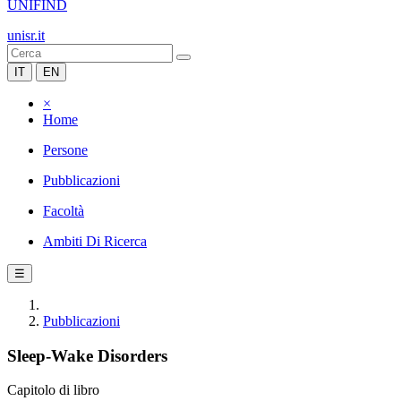
UNIFIND
unisr.it
IT
EN
×
Home
Persone
Pubblicazioni
Facoltà
Ambiti Di Ricerca
☰
Pubblicazioni
Sleep-Wake Disorders
Capitolo di libro