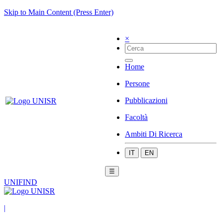
Skip to Main Content (Press Enter)
×
Home
Persone
Pubblicazioni
Facoltà
Ambiti Di Ricerca
IT
EN
☰
UNIFIND
|