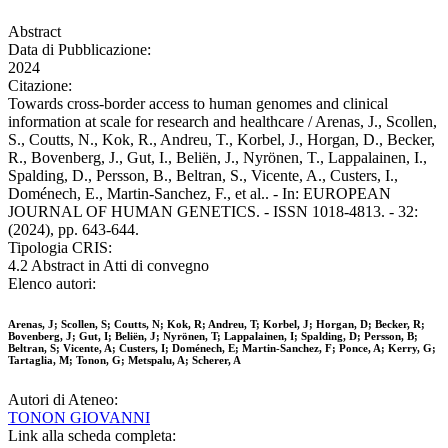
Abstract
Data di Pubblicazione:
2024
Citazione:
Towards cross-border access to human genomes and clinical
information at scale for research and healthcare / Arenas, J., Scollen,
S., Coutts, N., Kok, R., Andreu, T., Korbel, J., Horgan, D., Becker,
R., Bovenberg, J., Gut, I., Beliën, J., Nyrönen, T., Lappalainen, I.,
Spalding, D., Persson, B., Beltran, S., Vicente, A., Custers, I.,
Doménech, E., Martin-Sanchez, F., et al.. - In: EUROPEAN
JOURNAL OF HUMAN GENETICS. - ISSN 1018-4813. - 32:
(2024), pp. 643-644.
Tipologia CRIS:
4.2 Abstract in Atti di convegno
Elenco autori:
Arenas, J; Scollen, S; Coutts, N; Kok, R; Andreu, T; Korbel, J; Horgan, D; Becker, R;
Bovenberg, J; Gut, I; Beliën, J; Nyrönen, T; Lappalainen, I; Spalding, D; Persson, B;
Beltran, S; Vicente, A; Custers, I; Doménech, E; Martin-Sanchez, F; Ponce, A; Kerry, G;
Tartaglia, M; Tonon, G; Metspalu, A; Scherer, A
Autori di Ateneo:
TONON GIOVANNI
Link alla scheda completa: