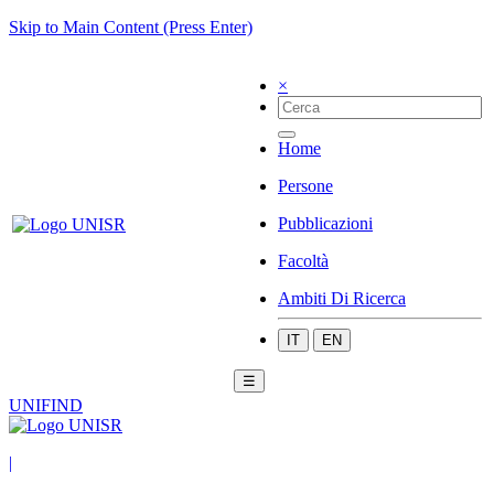
Skip to Main Content (Press Enter)
×
Home
Persone
Pubblicazioni
Facoltà
Ambiti Di Ricerca
IT
EN
☰
UNIFIND
|