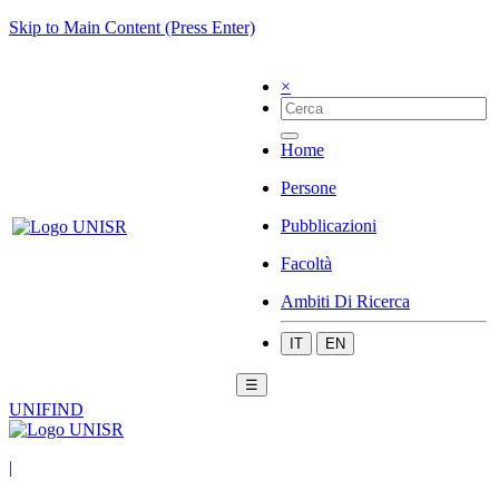
Skip to Main Content (Press Enter)
×
Home
Persone
Pubblicazioni
Facoltà
Ambiti Di Ricerca
IT
EN
☰
UNIFIND
|