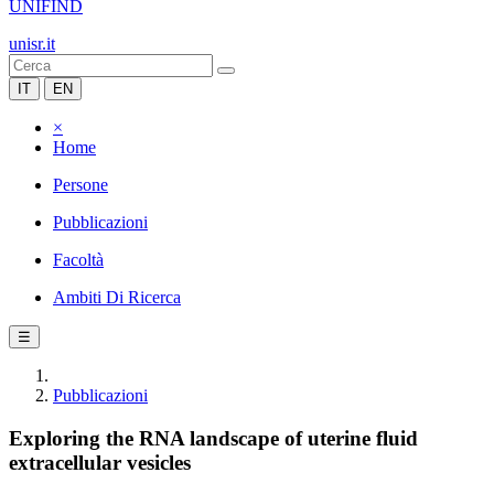
UNIFIND
unisr.it
IT
EN
×
Home
Persone
Pubblicazioni
Facoltà
Ambiti Di Ricerca
☰
Pubblicazioni
Exploring the RNA landscape of uterine fluid
extracellular vesicles