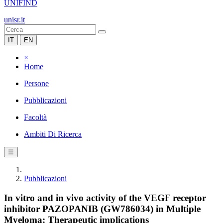
UNIFIND
unisr.it
IT
EN
×
Home
Persone
Pubblicazioni
Facoltà
Ambiti Di Ricerca
☰
Pubblicazioni
In vitro and in vivo activity of the VEGF receptor
inhibitor PAZOPANIB (GW786034) in Multiple
Myeloma: Therapeutic implications