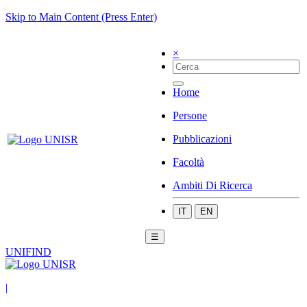
Skip to Main Content (Press Enter)
×
Home
Persone
Pubblicazioni
Facoltà
Ambiti Di Ricerca
IT
EN
☰
UNIFIND
|