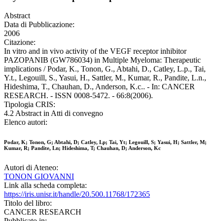
Abstract
Data di Pubblicazione:
2006
Citazione:
In vitro and in vivo activity of the VEGF receptor inhibitor
PAZOPANIB (GW786034) in Multiple Myeloma: Therapeutic
implications / Podar, K., Tonon, G., Abtahi, D., Catley, L.p., Tai,
Y.t., Legouill, S., Yasui, H., Sattler, M., Kumar, R., Pandite, L.n.,
Hideshima, T., Chauhan, D., Anderson, K.c.. - In: CANCER
RESEARCH. - ISSN 0008-5472. - 66:8(2006).
Tipologia CRIS:
4.2 Abstract in Atti di convegno
Elenco autori:
Podar, K; Tonon, G; Abtahi, D; Catley, Lp; Tai, Yt; Legouill, S; Yasui, H; Sattler, M;
Kumar, R; Pandite, Ln; Hideshima, T; Chauhan, D; Anderson, Kc
Autori di Ateneo:
TONON GIOVANNI
Link alla scheda completa:
https://iris.unisr.it/handle/20.500.11768/172365
Titolo del libro:
CANCER RESEARCH
Pubblicato in: