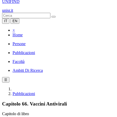
UNIFIND
unisr.it
IT
EN
×
Home
Persone
Pubblicazioni
Facoltà
Ambiti Di Ricerca
☰
Pubblicazioni
Capitolo 66. Vaccini Antivirali
Capitolo di libro