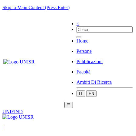
Skip to Main Content (Press Enter)
×
Home
Persone
Pubblicazioni
Facoltà
Ambiti Di Ricerca
IT
EN
☰
UNIFIND
|