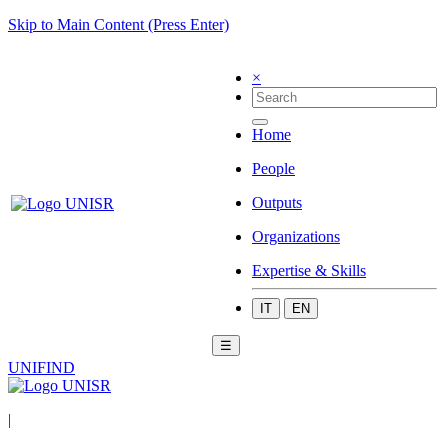
Skip to Main Content (Press Enter)
×
Home
People
Outputs
Organizations
Expertise & Skills
IT
EN
☰
UNIFIND
|