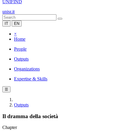
UNIFIND
unisr.it
IT
EN
×
Home
People
Outputs
Organizations
Expertise & Skills
☰
Outputs
Il dramma della società
Chapter