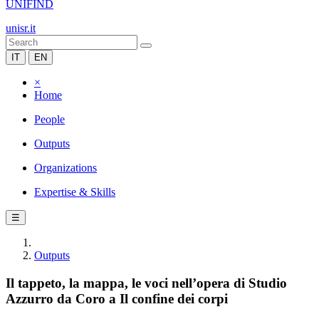
UNIFIND
unisr.it
IT
EN
×
Home
People
Outputs
Organizations
Expertise & Skills
☰
Outputs
Il tappeto, la mappa, le voci nell’opera di Studio
Azzurro da Coro a Il confine dei corpi