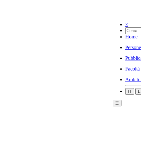
×
Home
Persone
Pubblic
Facoltà
Ambiti 
IT
E
☰