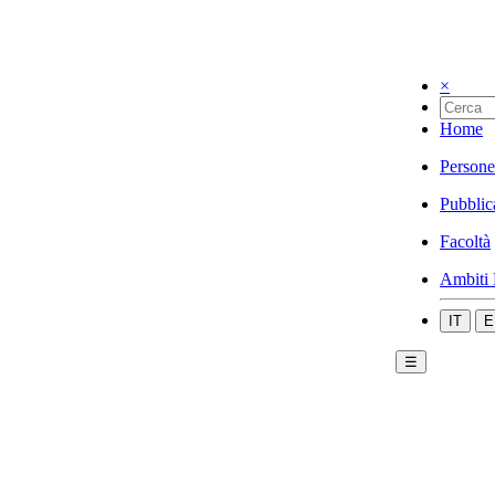
×
Home
Persone
Pubblic
Facoltà
Ambiti 
IT
E
☰