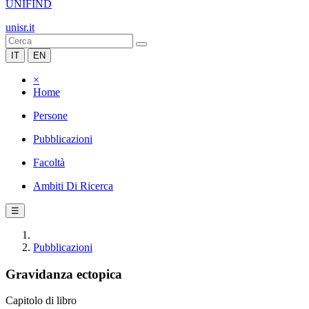
UNIFIND
unisr.it
IT
EN
×
Home
Persone
Pubblicazioni
Facoltà
Ambiti Di Ricerca
☰
Pubblicazioni
Gravidanza ectopica
Capitolo di libro