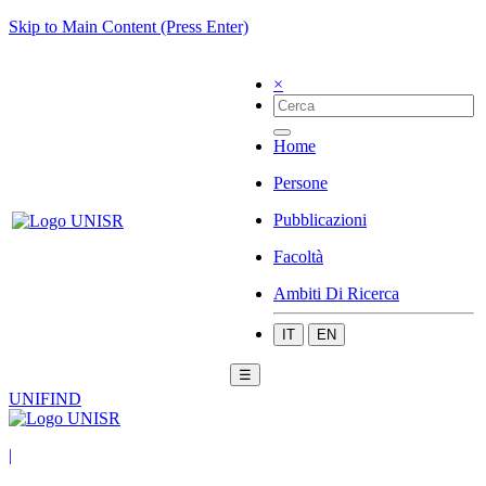
Skip to Main Content (Press Enter)
×
Home
Persone
Pubblicazioni
Facoltà
Ambiti Di Ricerca
IT
EN
☰
UNIFIND
|