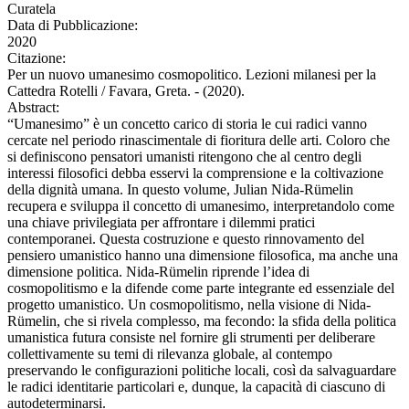
Curatela
Data di Pubblicazione:
2020
Citazione:
Per un nuovo umanesimo cosmopolitico. Lezioni milanesi per la
Cattedra Rotelli / Favara, Greta. - (2020).
Abstract:
“Umanesimo” è un concetto carico di storia le cui radici vanno
cercate nel periodo rinascimentale di fioritura delle arti. Coloro che
si definiscono pensatori umanisti ritengono che al centro degli
interessi filosofici debba esservi la comprensione e la coltivazione
della dignità umana. In questo volume, Julian Nida-Rümelin
recupera e sviluppa il concetto di umanesimo, interpretandolo come
una chiave privilegiata per affrontare i dilemmi pratici
contemporanei. Questa costruzione e questo rinnovamento del
pensiero umanistico hanno una dimensione filosofica, ma anche una
dimensione politica. Nida-Rümelin riprende l’idea di
cosmopolitismo e la difende come parte integrante ed essenziale del
progetto umanistico. Un cosmopolitismo, nella visione di Nida-
Rümelin, che si rivela complesso, ma fecondo: la sfida della politica
umanistica futura consiste nel fornire gli strumenti per deliberare
collettivamente su temi di rilevanza globale, al contempo
preservando le configurazioni politiche locali, così da salvaguardare
le radici identitarie particolari e, dunque, la capacità di ciascuno di
autodeterminarsi.