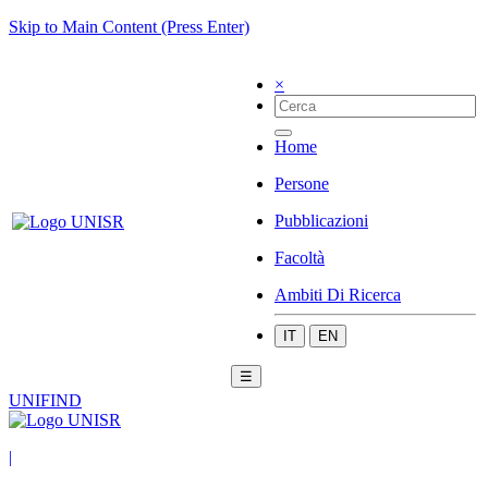
Skip to Main Content (Press Enter)
×
Home
Persone
Pubblicazioni
Facoltà
Ambiti Di Ricerca
IT
EN
☰
UNIFIND
|