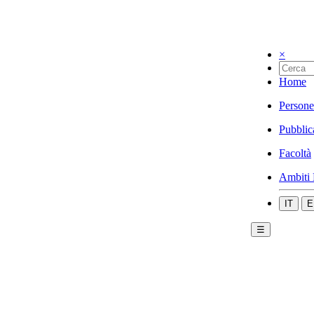
×
Home
Persone
Pubblic
Facoltà
Ambiti 
IT
E
☰