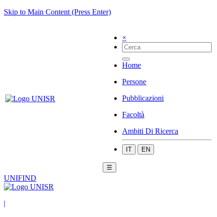
Skip to Main Content (Press Enter)
×
Home
Persone
Pubblicazioni
Facoltà
Ambiti Di Ricerca
IT
EN
☰
UNIFIND
|